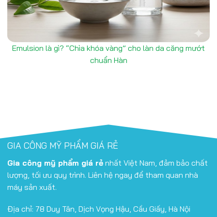
Emulsion là gì? “Chìa khóa vàng” cho làn da căng mướt
chuẩn Hàn
GIA CÔNG MỸ PHẨM GIÁ RẺ
Gia công mỹ phẩm giá rẻ
nhất Việt Nam, đảm bảo chất
lượng, tối ưu quy trình. Liên hệ ngay để tham quan nhà
máy sản xuất.
Địa chỉ: 78 Duy Tân, Dịch Vọng Hậu, Cầu Giấy, Hà Nội