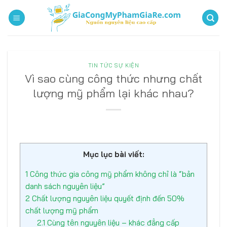
Bỏ
qua
nội
dung
TIN TỨC SỰ KIỆN
Vì sao cùng công thức nhưng chất
lượng mỹ phẩm lại khác nhau?
Mục lục bài viết:
1
Công thức gia công mỹ phẩm không chỉ là “bản
danh sách nguyên liệu”
2
Chất lượng nguyên liệu quyết định đến 50%
chất lượng mỹ phẩm
2.1
Cùng tên nguyên liệu – khác đẳng cấp