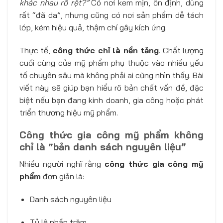
khác nhau rõ rệt?”
Có nơi kem mịn, ổn định, dùng
rất “đã da”, nhưng cũng có nơi sản phẩm dễ tách
lớp, kém hiệu quả, thậm chí gây kích ứng.
Thực tế,
công thức chỉ là nền tảng
. Chất lượng
cuối cùng của mỹ phẩm phụ thuộc vào nhiều yếu
tố chuyên sâu mà không phải ai cũng nhìn thấy. Bài
viết này sẽ giúp bạn hiểu rõ bản chất vấn đề, đặc
biệt nếu bạn đang kinh doanh, gia công hoặc phát
triển thương hiệu mỹ phẩm.
Công thức gia công mỹ phẩm không
chỉ là “bản danh sách nguyên liệu”
Nhiều người nghĩ rằng
công thức gia công mỹ
phẩm
đơn giản là:
Danh sách nguyên liệu
Tỷ lệ phần trăm