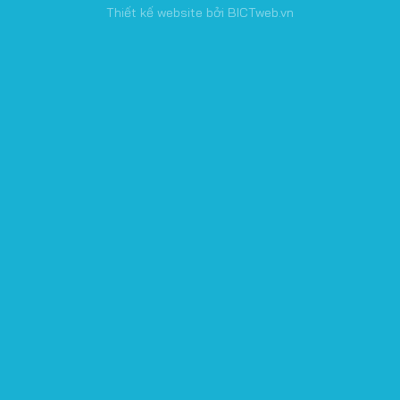
Thiết kế website
bởi
BICTweb.vn