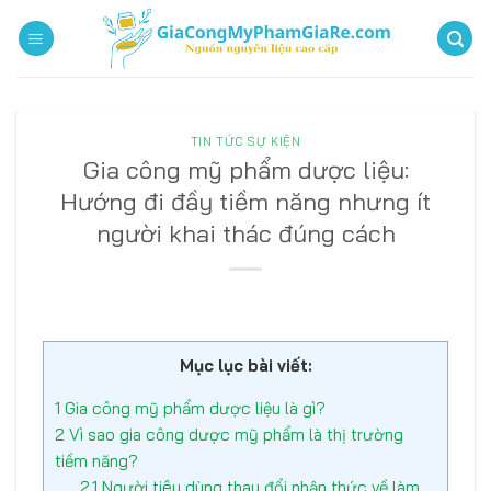
Bỏ
qua
nội
dung
TIN TỨC SỰ KIỆN
Gia công mỹ phẩm dược liệu:
Hướng đi đầy tiềm năng nhưng ít
người khai thác đúng cách
Mục lục bài viết:
1
Gia công mỹ phẩm dược liệu là gì?
2
Vì sao gia công dược mỹ phẩm là thị trường
tiềm năng?
2.1
Người tiêu dùng thay đổi nhận thức về làm