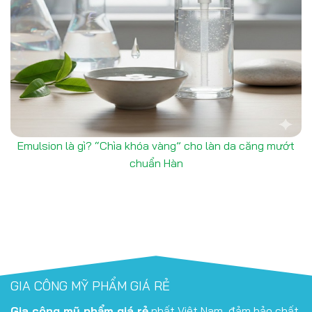
Emulsion là gì? “Chìa khóa vàng” cho làn da căng mướt
chuẩn Hàn
GIA CÔNG MỸ PHẨM GIÁ RẺ
Gia công mỹ phẩm giá rẻ
nhất Việt Nam, đảm bảo chất