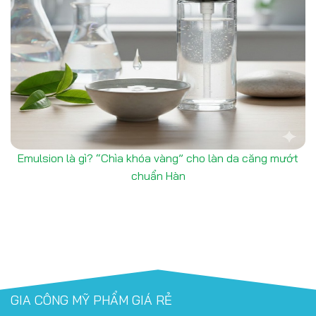
Emulsion là gì? “Chìa khóa vàng” cho làn da căng mướt
chuẩn Hàn
GIA CÔNG MỸ PHẨM GIÁ RẺ