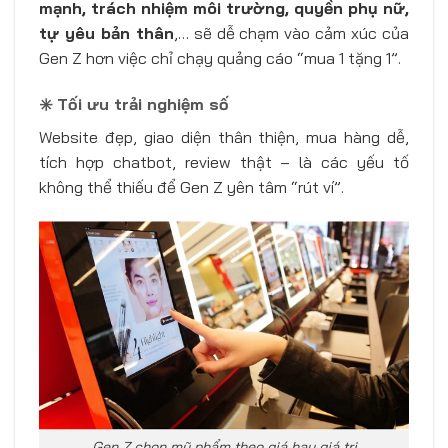
mạnh, trách nhiệm môi trường, quyền phụ nữ,
tự yêu bản thân
,… sẽ dễ chạm vào cảm xúc của
Gen Z hơn việc chỉ chạy quảng cáo “mua 1 tặng 1”.
✳️ Tối ưu trải nghiệm số
Website đẹp, giao diện thân thiện, mua hàng dễ,
tích hợp chatbot, review thật – là các yếu tố
không thể thiếu để Gen Z yên tâm “rút ví”.
Gen Z chọn mỹ phẩm theo giá hay giá trị