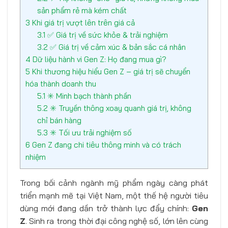
sản phẩm rẻ mà kém chất
3
Khi giá trị vượt lên trên giá cả
3.1
✅ Giá trị về sức khỏe & trải nghiệm
3.2
✅ Giá trị về cảm xúc & bản sắc cá nhân
4
Dữ liệu hành vi Gen Z: Họ đang mua gì?
5
Khi thương hiệu hiểu Gen Z – giá trị sẽ chuyển
hóa thành doanh thu
5.1
✳️ Minh bạch thành phần
5.2
✳️ Truyền thông xoay quanh giá trị, không
chỉ bán hàng
5.3
✳️ Tối ưu trải nghiệm số
6
Gen Z đang chi tiêu thông minh và có trách
nhiệm
Trong bối cảnh ngành mỹ phẩm ngày càng phát
triển mạnh mẽ tại Việt Nam, một thế hệ người tiêu
dùng mới đang dần trở thành lực đẩy chính:
Gen
Z
. Sinh ra trong thời đại công nghệ số, lớn lên cùng