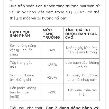
Dựa trên phân tích từ nền tảng thương mại điện tử
và TikTok Shop Việt Nam trong quý I/2025, có thể
thấy rõ một vài xu hướng nổi bật:
MỨC
TÍNH GIÁ TRỊ
DANH MỤC
TĂNG
ĐƯỢC ĐÁNH GIÁ
SẢN PHẨM
TRƯỞNG
CAO
Kem chống nắng
Không gây kích ứng,
vật lý – thuần
+41%
bảo vệ môi trường
chay
Tẩy trang gốc
Làm sạch sâu, không
+36%
dầu
khô da
Son tint dưỡng
An toàn, dùng được
+28%
ẩm không chì
cho môi nhạy cảm
Sản phẩm không
Tiết kiệm, giảm rác
bao bì nhựa
+21%
thải
(refill)
Điều này cho thấy,
Gen Z đang đồng hành với