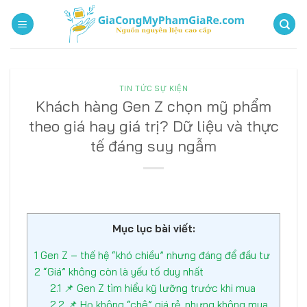
Bỏ
qua
nội
dung
TIN TỨC SỰ KIỆN
Khách hàng Gen Z chọn mỹ phẩm
theo giá hay giá trị? Dữ liệu và thực
tế đáng suy ngẫm
Mục lục bài viết:
1
Gen Z – thế hệ “khó chiều” nhưng đáng để đầu tư
2
“Giá” không còn là yếu tố duy nhất
2.1
📌 Gen Z tìm hiểu kỹ lưỡng trước khi mua
2.2
📌 Họ không “chê” giá rẻ, nhưng không mua