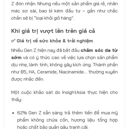
Z đón nhận. Nhưng nếu một sản phẩm giá rẻ, nhãn
mác sơ sài, bao bì kém đầu tư – gần như chắc
chắn sẽ bị “loại khỏi giỏ hàng”.
Khi giá trị vượt lên trên giá cả
✅ Giá trị về sức khỏe & trải nghiệm
Nhiều Gen Z hiện nay đã bắt đầu
chăm sóc da từ
sớm
và có ý thức cao về việc lựa chọn sản phẩm
dịu nhẹ, lành tính, không gây kích ứng. Thành phần
như B5, HA, Ceramide, Niacinamide… thường xuyên
được nhắc đến.
Một cuộc khảo sát do InsightAsia thực hiện cho
thấy:
62% Gen Z sẵn sàng trả thêm tiền để mua mỹ
phẩm không chứa cồn, hương liệu tổng hợp
hoặc chất bảo quản gây tranh cãi.