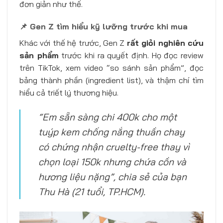
đơn giản như thế.
📌 Gen Z tìm hiểu kỹ lưỡng trước khi mua
Khác với thế hệ trước, Gen Z
rất giỏi nghiên cứu
sản phẩm
trước khi ra quyết định. Họ đọc review
trên TikTok, xem video “so sánh sản phẩm”, đọc
bảng thành phần (ingredient list), và thậm chí tìm
hiểu cả triết lý thương hiệu.
“Em sẵn sàng chi 400k cho một
tuýp kem chống nắng thuần chay
có chứng nhận cruelty-free thay vì
chọn loại 150k nhưng chứa cồn và
hương liệu nặng”, chia sẻ của bạn
Thu Hà (21 tuổi, TP.HCM).