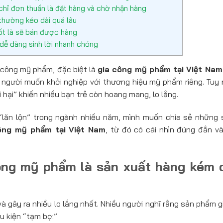
hỉ đơn thuần là đặt hàng và chờ nhận hàng
thường kéo dài quá lâu
ốt là sẽ bán được hàng
dễ dàng sinh lời nhanh chóng
 công mỹ phẩm, đặc biệt là
gia công mỹ phẩm tại Việt Nam
 người muốn khởi nghiệp với thương hiệu mỹ phẩm riêng. Tuy n
i hại” khiến nhiều bạn trẻ còn hoang mang, lo lắng.
“lăn lộn” trong ngành nhiều năm, mình muốn chia sẻ những 
ông mỹ phẩm tại Việt Nam
, từ đó có cái nhìn đúng đắn và
công mỹ phẩm là sản xuất hàng kém 
à gây ra nhiều lo lắng nhất. Nhiều người nghĩ rằng sản phẩm 
u kiện “tạm bợ.”