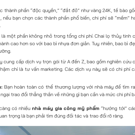
 thành phần “độc quyền,” “đắt đỏ” như vàng 24K, tế bào gố
i, nếu bạn chọn các thành phần phổ biến, chi phí sẽ “mềm” h
.
là một phần không nhỏ trong tổng chi phí. Chai lọ thủy tinh 
hành cao hơn so với bao bì nhựa đơn giản. Tuy nhiên, bao bì 
ưỡng.
cung cấp dịch vụ trọn gói từ A đến Z, bao gồm nghiên cứu cô
ậm chí là tư vấn marketing. Các dịch vụ này sẽ có chi phí c
:
Bạn hoàn toàn có thể thương lượng với nhà máy để tìm ra 
gại trao đổi thẳng thắn về những gì bạn cần và mức chi phí bạ
 càng có nhiều
nhà máy gia công mỹ phẩm
“hướng tới” các
uan trọng là bạn phải tìm đúng đối tác và trao đổi rõ ràng.