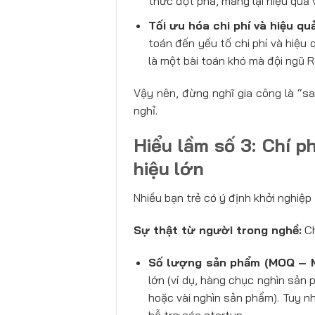
thức đột phá, mang lại hiệu quả v
Tối ưu hóa chi phí và hiệu quả
toán đến yếu tố chi phí và hiệu
là một bài toán khó mà đội ngũ R
Vậy nên, đừng nghĩ gia công là “s
nghỉ.
Hiểu lầm số 3: Chí p
hiệu lớn
Nhiều bạn trẻ có ý định khởi nghiệp
Sự thật từ người trong nghề:
Ch
Số lượng sản phẩm (MOQ – M
lớn (ví dụ, hàng chục nghìn sản
hoặc vài nghìn sản phẩm). Tuy n
hỗ trợ các startup.