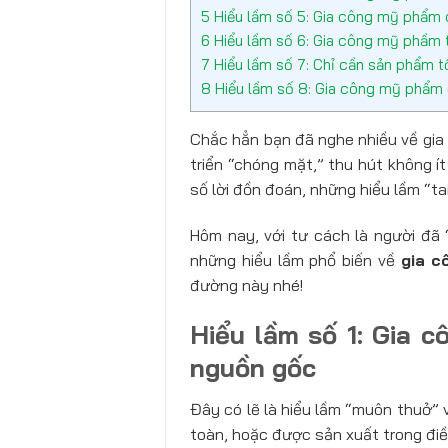
5
Hiểu lầm số 5: Gia công mỹ phẩm c
6
Hiểu lầm số 6: Gia công mỹ phầm 
7
Hiểu lầm số 7: Chỉ cần sản phẩm t
8
Hiểu lầm số 8: Gia công mỹ phẩm 
Chắc hẳn bạn đã nghe nhiều về gia
triển “chóng mặt,” thu hút không ít
số lời đồn đoán, những hiểu lầm “ta
Hôm nay, với tư cách là người đã 
những hiểu lầm phổ biến về
gia c
đường này nhé!
Hiểu lầm số 1: Gia 
nguồn gốc
Đây có lẽ là hiểu lầm “muôn thuở” v
toàn, hoặc được sản xuất trong điề