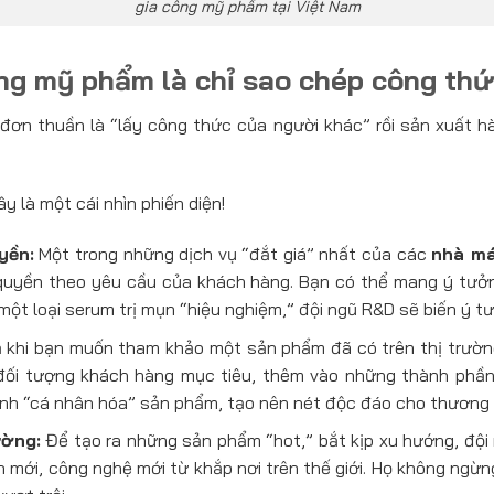
gia công mỹ phẩm tại Việt Nam
ông mỹ phẩm là chỉ sao chép công th
ỉ đơn thuần là “lấy công thức của người khác” rồi sản xuất h
y là một cái nhìn phiến diện!
yền:
Một trong những dịch vụ “đắt giá” nhất của các
nhà má
 quyền theo yêu cầu của khách hàng. Bạn có thể mang ý tưở
ột loại serum trị mụn “hiệu nghiệm,” đội ngũ R&D sẽ biến ý t
khi bạn muốn tham khảo một sản phẩm đã có trên thị trường
đối tượng khách hàng mục tiêu, thêm vào những thành phần 
ình “cá nhân hóa” sản phẩm, tạo nên nét độc đáo cho thương 
ường:
Để tạo ra những sản phẩm “hot,” bắt kịp xu hướng, đội 
 mới, công nghệ mới từ khắp nơi trên thế giới. Họ không ngừ