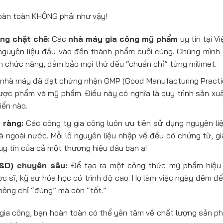
àn toàn KHÔNG phải như vậy!
ng chặt chẽ:
Các
nhà máy gia công mỹ phẩm
uy tín tại V
nguyên liệu đầu vào đến thành phẩm cuối cùng. Chúng mình 
an chức năng, đảm bảo mọi thứ đều “chuẩn chỉ” từng milimet.
 nhà máy đã đạt chứng nhận GMP (Good Manufacturing Practic
ược phẩm và mỹ phẩm. Điều này có nghĩa là quy trình sản xu
iển nào.
 ràng:
Các công ty gia công luôn ưu tiên sử dụng nguyên liệ
à ngoài nước. Mỗi lô nguyên liệu nhập về đều có chứng từ, g
uy tín của cả một thương hiệu đâu bạn ạ!
R&D) chuyên sâu:
Để tạo ra một công thức mỹ phẩm hiệu 
 sĩ, kỹ sư hóa học có trình độ cao. Họ làm việc ngày đêm để
ông chỉ “đúng” mà còn “tốt.”
 gia công, bạn hoàn toàn có thể yên tâm về chất lượng sản ph