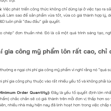
ượt trội.
:
Việc phát triển công thức không chỉ dừng lại ở việc tạo ra s
 quả. Làm sao để sản phẩm vừa tốt, vừa có giá thành hợp lý, d
&D luôn phải “đau đầu” giải quyết.
ao chép” đơn thuần nhé. Đó là cả một quá trình sáng tạo, ng
hí gia công mỹ phẩm lôn rất cao, ch
 thường e ngại chi phí gia công mỹ phẩm vì nghĩ rằng nó “quá 
i phí gia công phụ thuộc vào rất nhiều yếu tố và không phải lúc
inimum Order Quantity):
Đây là yếu tố quyết định lớn nhấ
 phẩm) chắc chắn sẽ có giá thành trên mỗi đơn vị thấp hơn so 
hiên, nhiều nhà máy hiện nay đã linh hoạt hơn trong việc ch