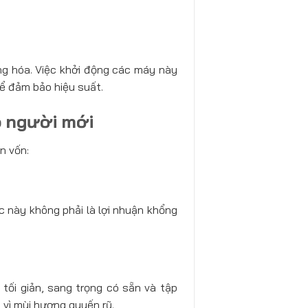
g hóa. Việc khởi động các máy này
để đảm bảo hiệu suất.
o người mới
n vốn:
úc này không phải là lợi nhuận khổng
tối giản, sang trọng có sẵn và tập
 vì mùi hương quyến rũ.