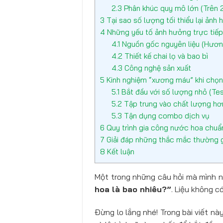
2.3
Phân khúc quy mô lớn (Trên 
3
Tại sao số lượng tối thiểu lại ảnh
4
Những yếu tố ảnh hưởng trực tiếp 
4.1
Nguồn gốc nguyên liệu (Hương
4.2
Thiết kế chai lọ và bao bì
4.3
Công nghệ sản xuất
5
Kinh nghiệm “xương máu” khi chọn
5.1
Bắt đầu với số lượng nhỏ (Tes
5.2
Tập trung vào chất lượng hơ
5.3
Tận dụng combo dịch vụ
6
Quy trình gia công nước hoa chuẩ
7
Giải đáp những thắc mắc thường 
8
Kết luận
Một trong những câu hỏi mà mình n
hoa là bao nhiêu?”
. Liệu không 
Đừng lo lắng nhé! Trong bài viết n