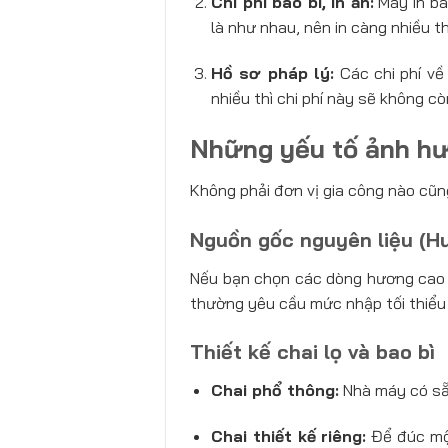
Chi phí bao bì, in ấn:
Máy in ba
là như nhau, nên in càng nhiều th
Hồ sơ pháp lý:
Các chi phí về
nhiều thì chi phí này sẽ không cò
Những yếu tố ảnh hưở
Không phải đơn vị gia công nào cũng
Nguồn gốc nguyên liệu (H
Nếu bạn chọn các dòng hương cao 
thường yêu cầu mức nhập tối thiểu
Thiết kế chai lọ và bao bì
Chai phổ thông:
Nhà máy có sẵn
Chai thiết kế riêng:
Để đúc một