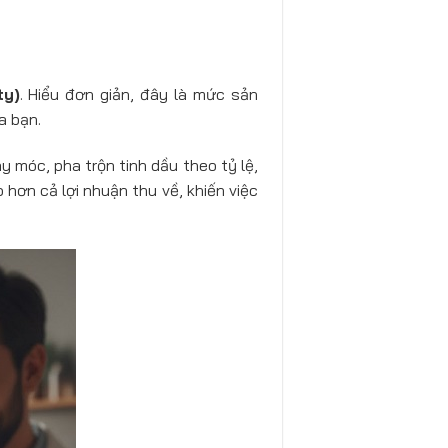
ty)
. Hiểu đơn giản, đây là mức sản
a bạn.
y móc, pha trộn tinh dầu theo tỷ lệ,
 hơn cả lợi nhuận thu về, khiến việc