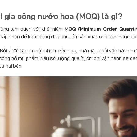
hi gia công nước hoa (MOQ) là gì?
cùng làm quen với khái niệm
MOQ (Minimum Order Quanti
hấp nhận để khởi động dây chuyền sản xuất cho đơn hàng củ
? Bởi vì để tạo ra một chai nước hoa, nhà máy phải vận hành má
công bố mỹ phẩm. Nếu số lượng quá ít, chi phí vận hành sẽ cao
cả hai bên.