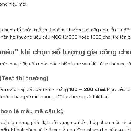
ơng hiệu mới.
 hành tốt sản xuất mỹ phẩm) thường có dây chuyền tự độn
hí, nên họ thường yêu cầu MOQ từ 500 hoặc 1.000 chai trở lên 
máu” khi chọn số lượng gia công ch
nước hoa, hãy cân nhắc các chiến lược sau để tối ưu hóa nguồ
(Test thị trường)
 lần đầu. Hãy bắt đầu với khoảng
100 – 200 chai
. Mục tiêu l
 khách hàng về mùi hương, độ lưu hương và thiết kế.
 hơn là mẫu mã cầu kỳ
 độc lạ nhưng phải đặt số lượng quá lớn, hãy chọn mẫu chai 
 dầu
. Khách hàng có thể mua vì chai đẹp, nhưng họ sẽ quay lại