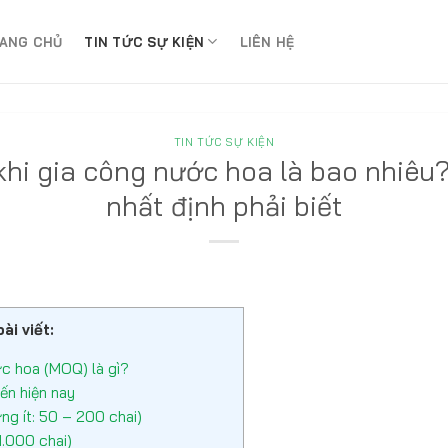
ANG CHỦ
TIN TỨC SỰ KIỆN
LIÊN HỆ
TIN TỨC SỰ KIỆN
 khi gia công nước hoa là bao nhiêu
nhất định phải biết
ài viết:
ớc hoa (MOQ) là gì?
ến hiện nay
ng ít: 50 – 200 chai)
.000 chai)