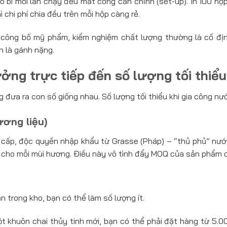
o bì mỗi lần chạy đều mất công căn chỉnh (set-up). In 100 hộ
ì chi phí chia đều trên mỗi hộp càng rẻ.
 công bố mỹ phẩm, kiểm nghiệm chất lượng thường là cố đ
n là gánh nặng.
ng trực tiếp đến số lượng tối thiểu
 đưa ra con số giống nhau. Số lượng tối thiểu khi gia công n
ương liệu)
cấp, độc quyền nhập khẩu từ Grasse (Pháp) – “thủ phủ” nước
 cho mỗi mùi hương. Điều này vô tình đẩy MOQ của sản phẩm c
 trong kho, bạn có thể làm số lượng ít.
 khuôn chai thủy tinh mới, bạn có thể phải đặt hàng từ 5.00