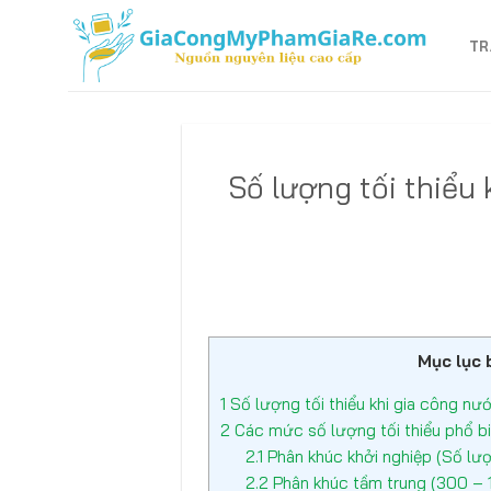
Bỏ
qua
TR
nội
dung
Số lượng tối thiểu
Mục lục b
1
Số lượng tối thiểu khi gia công nư
2
Các mức số lượng tối thiểu phổ bi
2.1
Phân khúc khởi nghiệp (Số lượ
2.2
Phân khúc tầm trung (300 – 1