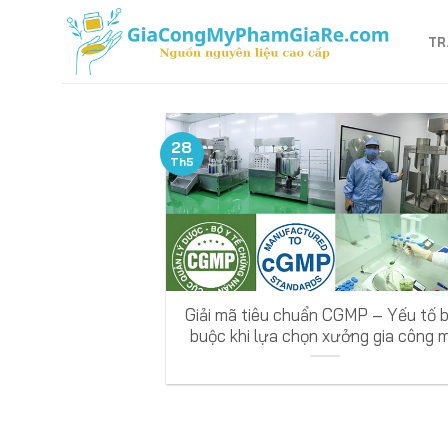
Bỏ
qua
TR
nội
dung
28
Th5
Giải mã tiêu chuẩn CGMP – Yếu tố 
buộc khi lựa chọn xưởng gia công 
phẩm