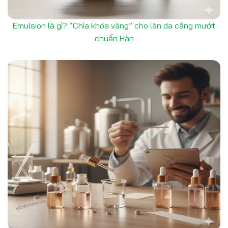
Emulsion là gì? “Chìa khóa vàng” cho làn da căng mướt
chuẩn Hàn