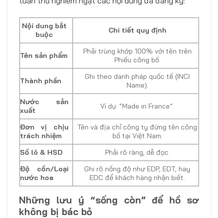
tuân thủ nghiêm ngặt các nội dung đã đăng ký:
Nội dung bắt
Chi tiết quy định
buộc
Phải trùng khớp 100% với tên trên
Tên sản phẩm
Phiếu công bố.
Ghi theo danh pháp quốc tế (INCI
Thành phần
Name).
Nước sản
Ví dụ: “Made in France”.
xuất
Đơn vị chịu
Tên và địa chỉ công ty đứng tên công
trách nhiệm
bố tại Việt Nam.
Số lô & HSD
Phải rõ ràng, dễ đọc.
Độ cồn/Loại
Ghi rõ nồng độ như EDP, EDT, hay
nước hoa
EDC để khách hàng nhận biết.
Những lưu ý “sống còn” để hồ sơ
không bị bác bỏ