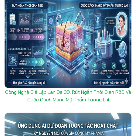
Công Nghệ Giả Lập Làn Da 3D: Rút Ngắn Thời Gian R&D Và
Cuộc Cách Mạng Mỹ Phẩm Tương Lai