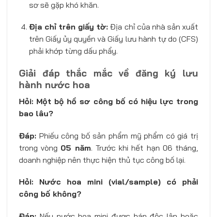
sơ sẽ gặp khó khăn.
Địa chỉ trên giấy tờ:
Địa chỉ của nhà sản xuất
trên Giấy ủy quyền và Giấy lưu hành tự do (CFS)
phải khớp từng dấu phẩy.
Giải đáp thắc mắc về đăng ký lưu
hành nước hoa
Hỏi: Một bộ hồ sơ công bố có hiệu lực trong
bao lâu?
Đáp:
Phiếu công bố sản phẩm mỹ phẩm có giá trị
trong vòng
05 năm
. Trước khi hết hạn 06 tháng,
doanh nghiệp nên thực hiện thủ tục công bố lại.
Hỏi: Nước hoa mini (vial/sample) có phải
công bố không?
Đáp:
Nếu nước hoa mini được bán độc lập hoặc